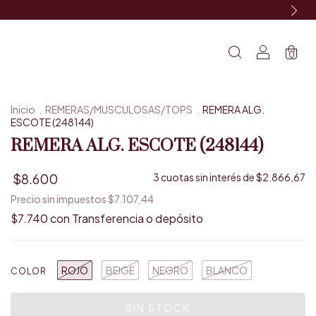
0
Inicio
.
REMERAS/MUSCULOSAS/TOPS
.
REMERA ALG.
ESCOTE (248144)
REMERA ALG. ESCOTE (248144)
$8.600
3
cuotas sin interés de
$2.866,67
Precio sin impuestos
$7.107,44
$7.740
con
Transferencia o depósito
ROJO
BEIGE
NEGRO
BLANCO
COLOR