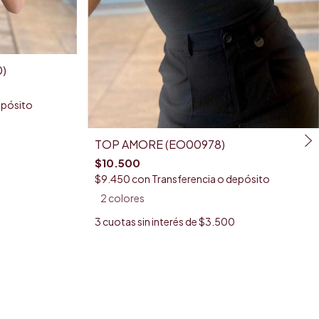
)
epósito
TOP AMORE (EO00978)
$10.500
$9.450
con
Transferencia o depósito
2 colores
3
cuotas sin interés de
$3.500