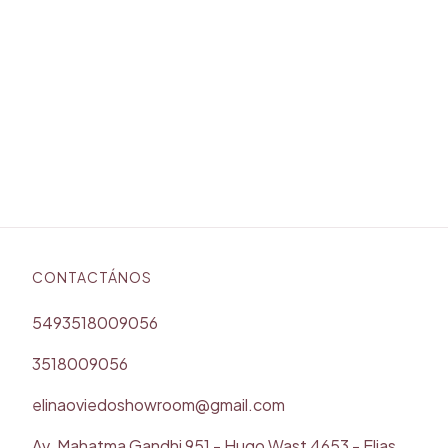
CONTACTÁNOS
5493518009056
3518009056
elinaoviedoshowroom@gmail.com
Av. Mahatma Gandhi 951 - Hugo Wast 4653 - Elias