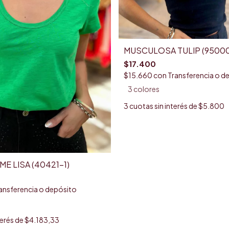
MUSCULOSA TULIP (95000
$17.400
$15.660
con
Transferencia o d
3 colores
3
cuotas sin interés de
$5.800
E LISA (40421-1)
ansferencia o depósito
terés de
$4.183,33