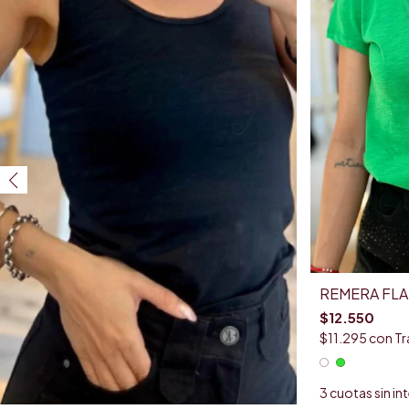
REMERA FLAM
$12.550
$11.295
con
Tr
3
cuotas sin in