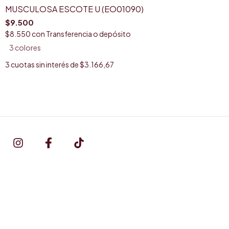
MUSCULOSA ESCOTE U (EO01090)
$9.500
$8.550
con
Transferencia o depósito
3 colores
3
cuotas sin interés de
$3.166,67