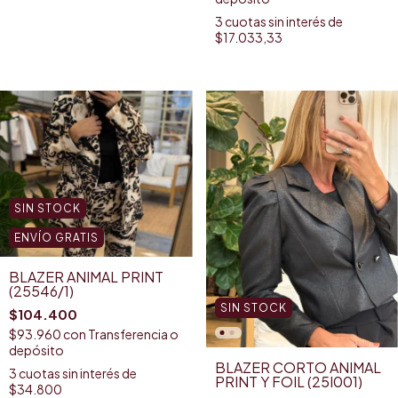
3
cuotas sin interés de
$17.033,33
SIN STOCK
ENVÍO GRATIS
BLAZER ANIMAL PRINT
(25546/1)
SIN STOCK
$104.400
$93.960
con
Transferencia o
depósito
BLAZER CORTO ANIMAL
3
cuotas sin interés de
PRINT Y FOIL (25I001)
$34.800