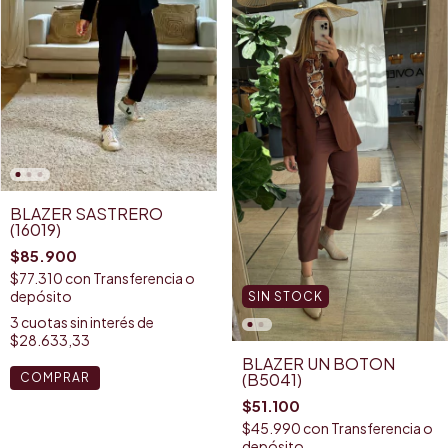
BLAZER SASTRERO
(16019)
$85.900
$77.310
con
Transferencia o
depósito
SIN STOCK
3
cuotas sin interés de
$28.633,33
BLAZER UN BOTON
(B5041)
COMPRAR
$51.100
$45.990
con
Transferencia o
depósito