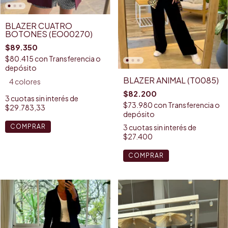
BLAZER CUATRO
BOTONES (EO00270)
$89.350
$80.415
con
Transferencia o
depósito
BLAZER ANIMAL (T0085)
4 colores
$82.200
3
cuotas sin interés de
$73.980
con
Transferencia o
$29.783,33
depósito
3
cuotas sin interés de
COMPRAR
$27.400
COMPRAR