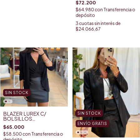
$72.200
$64.980
con
Transferencia o
depósito
3
cuotas sin interés de
$24.066,67
SIN STOCK
BLAZER LUREX C/
SIN STOCK
BOLSILLOS
(BLZAW2406)
ENVÍO GRATIS
$65.000
$58.500
con
Transferencia o
depósito