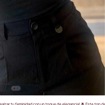
ealzar tu feminidad con un toque de elegancia! 🌟 Este top d