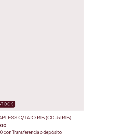
 STOCK
PLESS C/TAJO RIB (CD-51RIB)
600
40
con
Transferencia o depósito