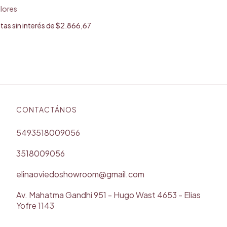
lores
tas sin interés de
$2.866,67
CONTACTÁNOS
5493518009056
3518009056
elinaoviedoshowroom@gmail.com
Av. Mahatma Gandhi 951 - Hugo Wast 4653 - Elias
Yofre 1143