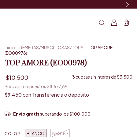
0
Inicio
.
REMERAS/MUSCULOSAS/TOPS
.
TOP AMORE
(EO00978)
TOP AMORE (EO00978)
$10.500
3
cuotas sin interés de
$3.500
Precio sin impuestos
$8.677,69
$9.450
con
Transferencia o depósito
Envío gratis
superando los
$100.000
BLANCO
NEGRO
COLOR