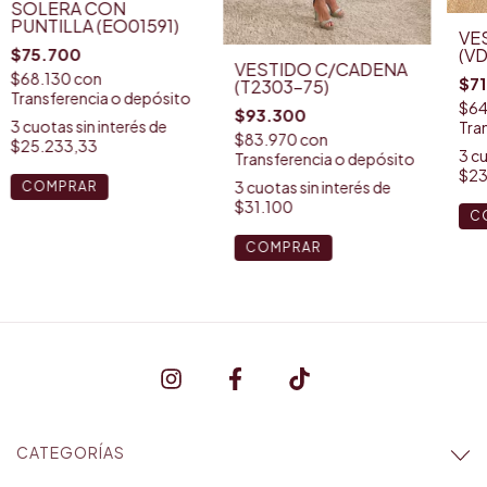
SOLERA CON
PUNTILLA (EO01591)
VE
$75.700
(V
VESTIDO C/CADENA
$68.130
con
$7
(T2303-75)
Transferencia o depósito
$64
$93.300
3
cuotas sin interés de
Tra
$83.970
con
$25.233,33
3
cu
Transferencia o depósito
$23
3
cuotas sin interés de
COMPRAR
$31.100
C
COMPRAR
CATEGORÍAS