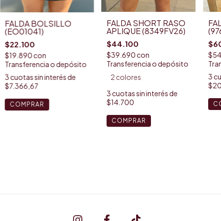
FA
FALDA SHORT RASO
FALDA BOLSILLO
(97
APLIQUE (8349FV26)
(EO01041)
$6
$44.100
$22.100
$54
$39.690
con
$19.890
con
Tra
Transferencia o depósito
Transferencia o depósito
3
cu
3
cuotas sin interés de
2 colores
$20
$7.366,67
3
cuotas sin interés de
$14.700
C
COMPRAR
COMPRAR