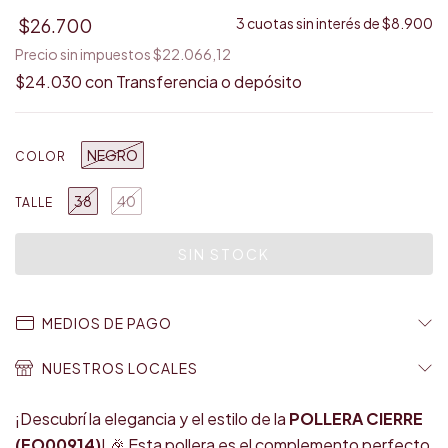
$26.700
3
cuotas sin interés de
$8.900
Precio sin impuestos
$22.066,12
$24.030
con
Transferencia o depósito
NEGRO
COLOR
38
40
TALLE
MEDIOS DE PAGO
NUESTROS LOCALES
¡Descubrí la elegancia y el estilo de la
POLLERA CIERRE
(EO00914)
! 🎉 Esta pollera es el complemento perfecto