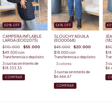
50
%
OFF
56
%
OFF
60
CAMPERA INFLABLE
SLOUCHY AGUILA
JE
LARGA (EO02075)
(EO00068)
(18
$110.000
$55.000
$45.000
$20.000
$5
$49.500
con
$18.000
con
$18
Transferencia o depósito
Transferencia o depósito
Tra
3
cuotas sin interés de
3
cu
3 colores
$18.333,33
$6.
3
cuotas sin interés de
$6.666,67
COMPRAR
C
COMPRAR