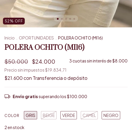
52
%
OFF
Inicio
.
OPORTUNIDADES
.
POLERA OCHITO (MI16)
POLERA OCHITO (MI16)
$50.000
$24.000
3
cuotas sin interés de
$8.000
Precio sin impuestos
$19.834,71
$21.600
con
Transferencia o depósito
Envío gratis
superando los
$100.000
GRIS
BEIGE
VERDE
CAMEL
NEGRO
COLOR
2
en stock