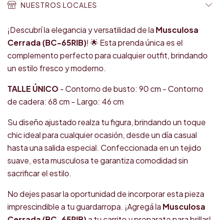
NUESTROS LOCALES
¡Descubrí la elegancia y versatilidad de la
Musculosa
Cerrada (BC-65RIB)
! 🌟 Esta prenda única es el
complemento perfecto para cualquier outfit, brindando
un estilo fresco y moderno.
TALLE ÚNICO
- Contorno de busto: 90 cm - Contorno
de cadera: 68 cm - Largo: 46 cm
Su diseño ajustado realza tu figura, brindando un toque
chic ideal para cualquier ocasión, desde un día casual
hasta una salida especial. Confeccionada en un tejido
suave, esta musculosa te garantiza comodidad sin
sacrificar el estilo.
No dejes pasar la oportunidad de incorporar esta pieza
imprescindible a tu guardarropa. ¡Agregá la
Musculosa
Cerrada (BC-65RIB)
a tu carrito y preparate para brillar!