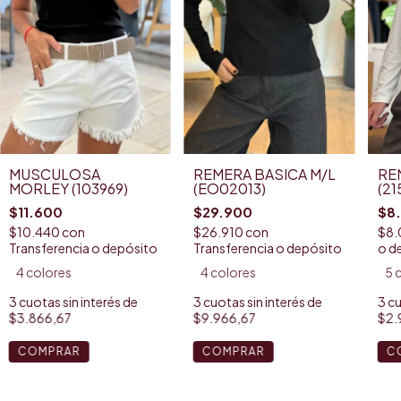
MUSCULOSA
REMERA BASICA M/L
RE
MORLEY (103969)
(EO02013)
(21
$11.600
$29.900
$8
$10.440
con
$26.910
con
$8.
Transferencia o depósito
Transferencia o depósito
o d
4 colores
4 colores
5 
3
cuotas sin interés de
3
cuotas sin interés de
3
cu
$3.866,67
$9.966,67
$2.
COMPRAR
COMPRAR
C