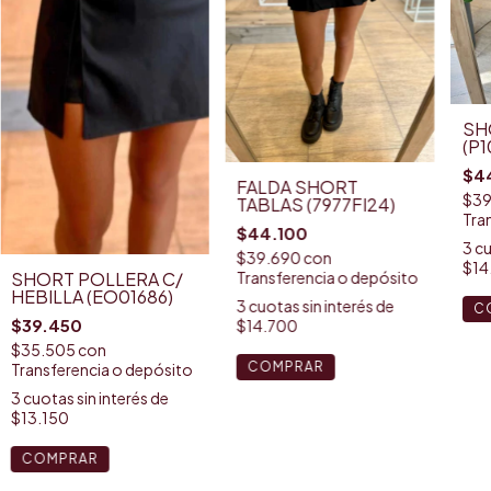
SH
(P1
$4
FALDA SHORT
$39
TABLAS (7977FI24)
Tra
$44.100
3
cu
$39.690
con
$14
Transferencia o depósito
SHORT POLLERA C/
HEBILLA (EO01686)
3
cuotas sin interés de
C
$39.450
$14.700
$35.505
con
COMPRAR
Transferencia o depósito
3
cuotas sin interés de
$13.150
COMPRAR