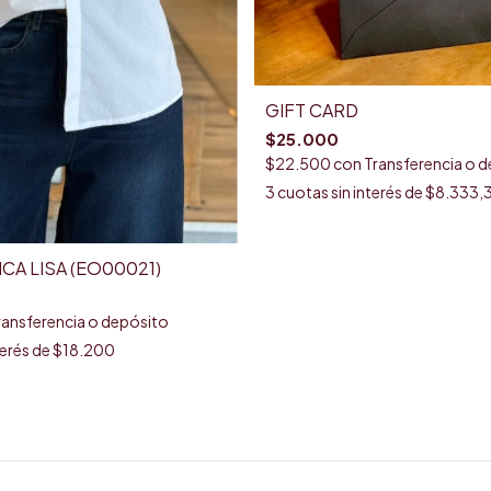
GIFT CARD
$25.000
$22.500
con
Transferencia o 
3
cuotas sin interés de
$8.333,
CA LISA (EO00021)
ransferencia o depósito
terés de
$18.200