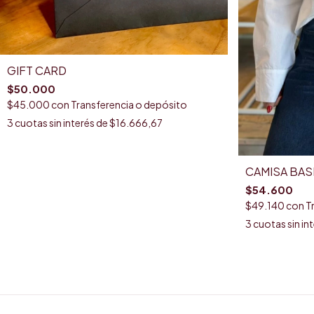
GIFT CARD
$50.000
$45.000
con
Transferencia o depósito
3
cuotas sin interés de
$16.666,67
CAMISA BASI
$54.600
$49.140
con
T
3
cuotas sin in