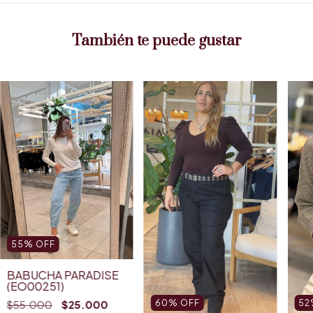
También te puede gustar
55
%
OFF
BABUCHA PARADISE
(EO00251)
$55.000
$25.000
60
%
OFF
52