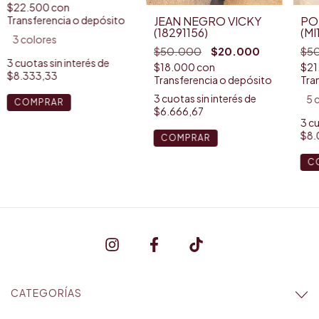
$22.500
con
Transferencia o depósito
JEAN NEGRO VICKY
PO
(18291156)
(MI
3 colores
$50.000
$20.000
$5
3
cuotas sin interés de
$18.000
con
$21
$8.333,33
Transferencia o depósito
Tra
3
cuotas sin interés de
5 
COMPRAR
$6.666,67
3
cu
$8.
COMPRAR
C
CATEGORÍAS