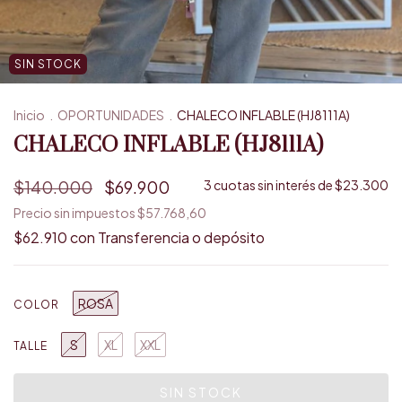
SIN STOCK
Inicio
.
OPORTUNIDADES
.
CHALECO INFLABLE (HJ8111A)
CHALECO INFLABLE (HJ8111A)
$140.000
$69.900
3
cuotas sin interés de
$23.300
Precio sin impuestos
$57.768,60
$62.910
con
Transferencia o depósito
ROSA
COLOR
S
XL
XXL
TALLE