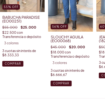
55
%
OFF
BABUCHA PARADISE
(EO00251)
$55.000
$25.000
56
%
OFF
60
$22.500
con
Transferencia o depósito
SLOUCHY AGUILA
JE
(EO00068)
(18
3 colores
$45.000
$20.000
$5
3
cuotas sin interés de
$18.000
con
$18
$8.333,33
Transferencia o depósito
Tra
3
cu
3 colores
COMPRAR
$6.
3
cuotas sin interés de
$6.666,67
C
COMPRAR