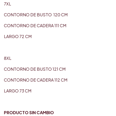
7XL
CONTORNO DE BUSTO 120 CM
CONTORNO DE CADERA 111 CM
LARGO 72 CM
8XL
CONTORNO DE BUSTO 121 CM
CONTORNO DE CADERA 112 CM
LARGO 73 CM
PRODUCTO SIN CAMBIO