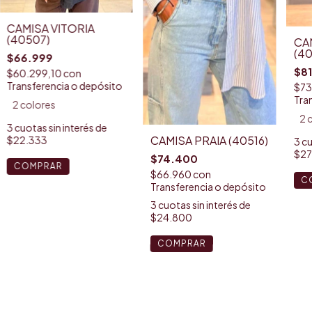
CAMISA VITORIA
(40507)
CA
(40
$66.999
$8
$60.299,10
con
Transferencia o depósito
$73
Tra
2 colores
2 
3
cuotas sin interés de
CAMISA PRAIA (40516)
$22.333
3
cu
$27
$74.400
COMPRAR
$66.960
con
C
Transferencia o depósito
3
cuotas sin interés de
$24.800
COMPRAR