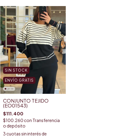
SIN STOCK
ENVÍO GRATIS
CONJUNTO TEJIDO
(EO01543)
$111.400
$100.260
con
Transferencia
o depósito
3
cuotas sin interés de