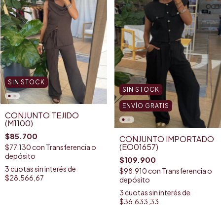
SIN STOCK
SIN STOCK
ENVÍO GRATIS
CONJUNTO TEJIDO
(M1100)
$85.700
CONJUNTO IMPORTADO
(EO01657)
$77.130
con
Transferencia o
depósito
$109.900
3
cuotas sin interés de
$98.910
con
Transferencia o
$28.566,67
depósito
3
cuotas sin interés de
$36.633,33