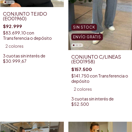
CONJUNTO TEJIDO
(EO01960)
$92.999
SIN STOCK
$83.699,10
con
ENVÍO GRATIS
Transferencia o depósito
2 colores
3
cuotas sin interés de
CONJUNTO C/LINEAS
(EO01958)
$30.999,67
$157.500
$141.750
con
Transferencia o
depósito
2 colores
3
cuotas sin interés de
$52.500