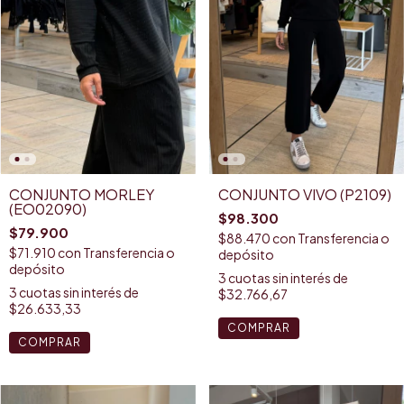
CONJUNTO MORLEY
CONJUNTO VIVO (P2109)
(EO02090)
$98.300
$79.900
$88.470
con
Transferencia o
$71.910
con
Transferencia o
depósito
depósito
3
cuotas sin interés de
3
cuotas sin interés de
$32.766,67
$26.633,33
COMPRAR
COMPRAR