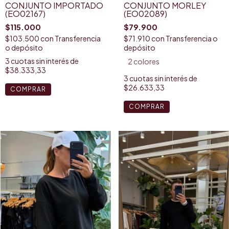
CONJUNTO MORLEY
CONJUNTO IMPORTADO
(EO02089)
(EO02167)
$79.900
$115.000
$71.910
con
Transferencia o
$103.500
con
Transferencia
depósito
o depósito
3
cuotas sin interés de
2 colores
$38.333,33
3
cuotas sin interés de
$26.633,33
COMPRAR
COMPRAR