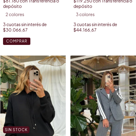
$81.180
con
Transferencia o
$119.250
con
Transferencia o
depósito
depósito
2 colores
3 colores
3
cuotas sin interés de
3
cuotas sin interés de
$30.066,67
$44.166,67
COMPRAR
SIN STOCK