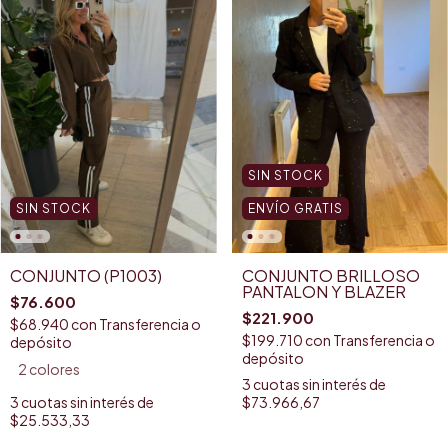
SIN STOCK
SIN STOCK
ENVÍO GRATIS
CONJUNTO (P1003)
CONJUNTO BRILLOSO
PANTALON Y BLAZER
$76.600
$221.900
$68.940
con
Transferencia o
$199.710
con
Transferencia o
depósito
depósito
2 colores
3
cuotas sin interés de
3
cuotas sin interés de
$73.966,67
$25.533,33