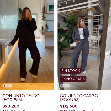
SIN STOCK
ENVÍO GRATIS
CONJUNTO TEJIDO
CONJUNTO CARGO
(EO01956)
(EO01953)
$90.200
$132.500