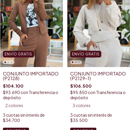
ENVÍO GRATIS
ENVÍO GRATIS
CONJUNTO IMPORTADO
CONJUNTO IMPORTADO
(P2128)
(P2129-1)
$104.100
$106.500
$93.690
con
Transferencia o
$95.850
con
Transferencia o
depósito
depósito
2 colores
3 colores
3
cuotas sin interés de
3
cuotas sin interés de
$34.700
$35.500