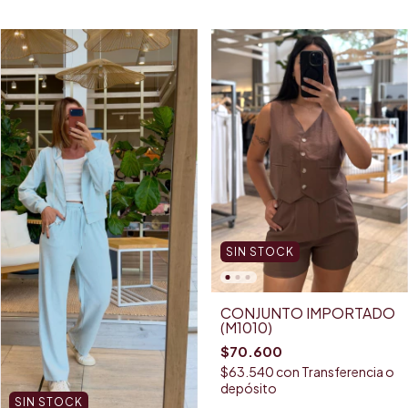
SIN STOCK
CONJUNTO IMPORTADO
(M1010)
$70.600
$63.540
con
Transferencia o
depósito
SIN STOCK