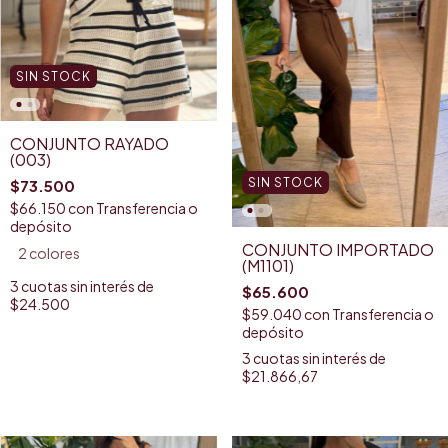
SIN STOCK
CONJUNTO RAYADO
(003)
SIN STOCK
$73.500
$66.150
con
Transferencia o
depósito
CONJUNTO IMPORTADO
2 colores
(M1101)
3
cuotas sin interés de
$65.600
$24.500
$59.040
con
Transferencia o
depósito
3
cuotas sin interés de
$21.866,67